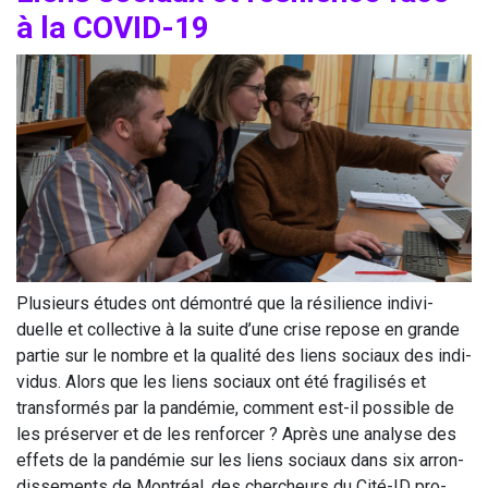
à la
COVID-
19
Plu­sieurs études ont démon­tré que la rési­lience indi­vi­
duelle et col­lec­tive à la suite d’une crise repose en grande
par­tie sur le nombre et la qua­li­té des liens sociaux des indi­
vi­dus. Alors que les liens sociaux ont été fra­gi­li­sés et
trans­for­més par la pan­dé­mie, com­ment est-il pos­sible de
les pré­ser­ver et de les ren­for­cer ? Après une ana­lyse des
effets de la pan­dé­mie sur les liens sociaux dans six arron­
dis­se­ments de Mont­réal, des cher­cheurs du Cité-ID pro­