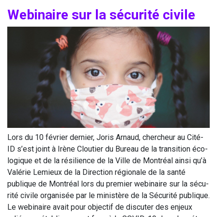
Webi­naire sur la sécu­ri­té civile
Lors du
10
février der­nier, Joris Arnaud, cher­cheur au Cité-
ID s’est joint à Irène Clou­tier du Bureau de la tran­si­tion éco­
lo­gique et de la rési­lience de la Ville de Mont­réal ain­si qu’à
Valé­rie Lemieux de la Direc­tion régio­nale de la san­té
publique de Mont­réal lors du pre­mier webi­naire sur la sécu­
ri­té civile orga­ni­sée par le minis­tère de la Sécu­ri­té publique.
Le webi­naire avait pour objec­tif de dis­cu­ter des enjeux