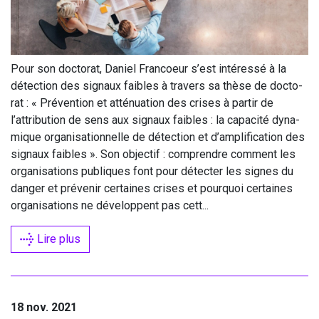
Pour son doc­to­rat, Daniel Fran­coeur s’est inté­res­sé à la
détec­tion des signaux faibles à tra­vers sa thèse de doc­to­
rat : « Pré­ven­tion et atté­nua­tion des crises à par­tir de
l’attribution de sens aux signaux faibles : la capa­ci­té dyna­
mique orga­ni­sa­tion­nelle de détec­tion et d’amplification des
signaux faibles ». Son objec­tif : com­prendre com­ment les
orga­ni­sa­tions publiques font pour détec­ter les signes du
dan­ger et pré­ve­nir cer­taines crises et pour­quoi cer­taines
orga­ni­sa­tions ne déve­loppent pas cett...
Lire plus
18 nov. 2021