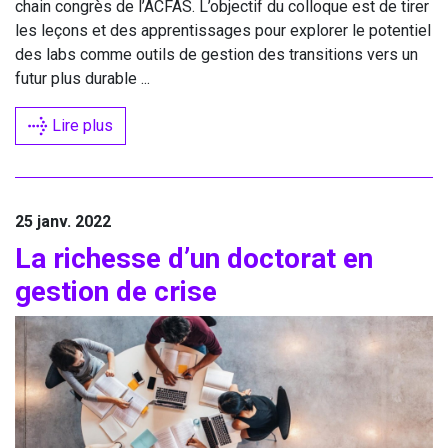
chain congrès de l’
ACFAS
. L’objectif du col­loque est de tirer
les leçons et des appren­tis­sages pour explo­rer le poten­tiel
des labs comme outils de ges­tion des tran­si­tions vers un
futur plus durable ...
Lire plus
25 janv. 2022
La richesse d’un doc­to­rat en
ges­tion de crise