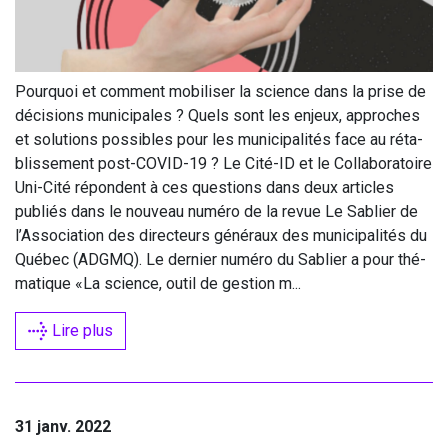
Pour­quoi et com­ment mobi­li­ser la science dans la prise de
déci­sions muni­ci­pales ? Quels sont les enjeux, approches
et solu­tions pos­sibles pour les muni­ci­pa­li­tés face au réta­
blis­se­ment post-COVID-
19
? Le Cité-ID et le Col­la­bo­ra­toire
Uni-Cité répondent à ces ques­tions dans deux articles
publiés dans le nou­veau numé­ro de la revue Le Sablier de
l’Association des direc­teurs géné­raux des muni­ci­pa­li­tés du
Qué­bec (
ADGMQ
). Le der­nier numé­ro du Sablier a pour thé­
ma­tique «La science, outil de ges­tion m...
Lire plus
31 janv. 2022