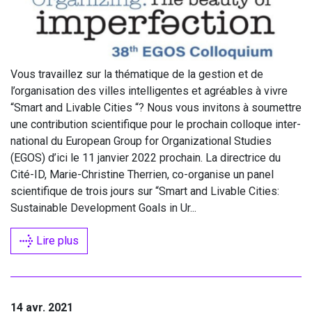
Vous tra­vaillez sur la thé­ma­tique de la ges­tion et de
l’organisation des villes intel­li­gentes et agréables à vivre
“
Smart and Livable Cities “? Nous vous invi­tons à sou­mettre
une contri­bu­tion scien­ti­fique pour le pro­chain col­loque inter­
na­tio­nal du Euro­pean Group for Orga­ni­za­tio­nal Stu­dies
(
EGOS
) d’ici le
11
jan­vier
2022
pro­chain. La direc­trice du
Cité-ID, Marie-Chris­tine Ther­rien, co-orga­nise un panel
scien­ti­fique de trois jours sur
“
Smart and Livable Cities:
Sus­tai­nable Deve­lop­ment Goals in Ur...
Lire plus
14 avr. 2021