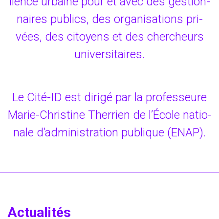
lience urbaine pour et avec des gestion­
naires publics, des orga­ni­sa­tions pri­
vées, des citoyens et des cher­cheurs
universitaires.
Le Cité-ID est diri­gé par la pro­fes­seure
Marie-Chris­­tine Ther­rien de l’École natio­
nale d’administration publique (
ENAP
).
Actualités