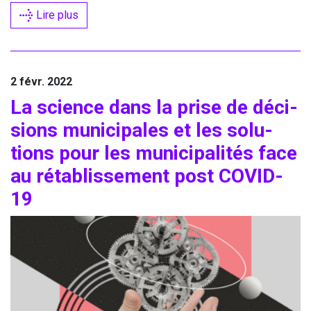
Lire plus
2 févr. 2022
La science dans la prise de déci­
sions muni­ci­pales et les solu­
tions pour les muni­ci­pa­li­tés face
au réta­blis­se­ment post
COVID-
19