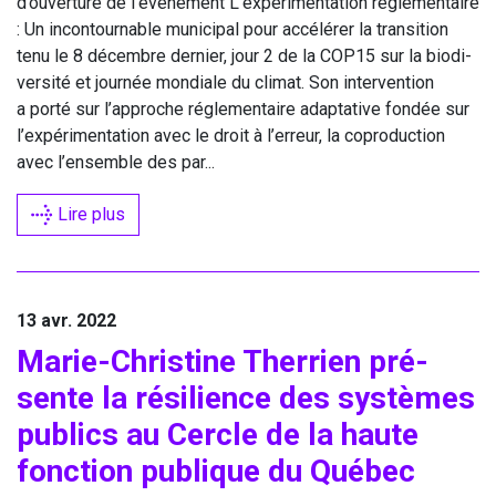
d’ouverture de l’événement L’expérimentation régle­men­taire
: Un incon­tour­nable muni­ci­pal pour accé­lé­rer la tran­si­tion
tenu le
8
décembre der­nier, jour
2
de la
COP
15
sur la bio­di­
ver­si­té et jour­née mon­diale du cli­mat. Son inter­ven­tion
a por­té sur l’approche régle­men­taire adap­ta­tive fon­dée sur
l’expérimentation avec le droit à l’erreur, la copro­duc­tion
avec l’ensemble des par...
Lire plus
13 avr. 2022
Marie-Chris­tine Ther­rien pré­
sente la rési­lience des sys­tèmes
publics au Cercle de la haute
fonc­tion publique du Québec