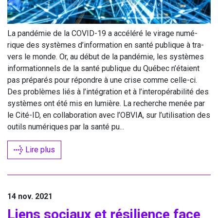
La pan­dé­mie de la
COVID-
19
a accé­lé­ré le virage numé­
rique des sys­tèmes d’information en santé publique à tra­
vers le monde. Or, au début de la pan­dé­mie, les sys­tèmes
infor­ma­tion­nels de la santé publique du Qué­bec n’étaient
pas pré­pa­rés pour répondre à une crise comme celle-ci.
Des pro­blèmes liés à l’intégration et à l’interopérabilité des
sys­tèmes ont été mis en lumière. La recherche menée par
le Cité-ID, en col­la­bo­ra­tion avec l’
OBVIA
, sur l’utilisation des
outils numé­riques par la san­té pu...
Lire plus
14 nov. 2021
Liens sociaux et rési­lience face