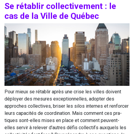
Se réta­blir col­lec­ti­ve­ment : le
cas de la Ville de Québec
Pour mieux se réta­blir après une crise les villes doivent
déployer des mesures excep­tion­nelles, adop­ter des
approches col­lec­tives, bri­ser les silos internes et ren­for­cer
leurs capa­ci­tés de coor­di­na­tion. Mais com­ment ces pra­
tiques sont-elles mises en place et com­ment peuvent-
elles ser­vir à rele­ver d’autres défis col­lec­tifs aux­quels les