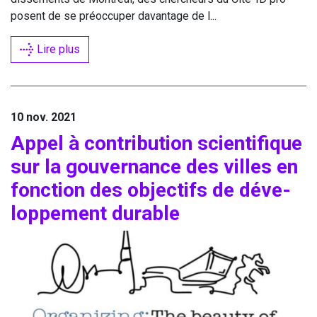
posent de se pré­oc­cu­per davan­tage de l...
Lire plus
10 nov. 2021
Appel à contri­bu­tion scien­ti­fique
sur la gou­ver­nance des villes en
fonc­tion des objec­tifs de déve­
lop­pe­ment durable