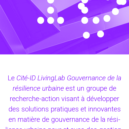
Le
Cité-ID Livin­gLab Gou­ver­nance de la
rési­lience urbaine
est un groupe de
recherche-action visant à déve­lop­per
des solu­tions pra­tiques et inno­vantes
en matière de gou­ver­nance de la rési­