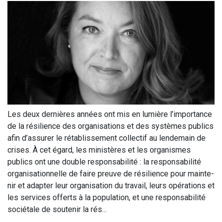
Les deux der­nières années ont mis en lumière l’importance
de la rési­lience des orga­ni­sa­tions et des sys­tèmes publics
afin d’assurer le réta­blis­se­ment col­lec­tif au len­de­main de
crises. À cet égard, les minis­tères et les orga­nismes
publics ont une double res­pon­sa­bi­li­té : la res­pon­sa­bi­li­té
orga­ni­sa­tion­nelle de faire preuve de rési­lience pour main­te­
nir et adap­ter leur orga­ni­sa­tion du tra­vail, leurs opé­ra­tions et
les ser­vices offerts à la popu­la­tion, et une res­pon­sa­bi­li­té
socié­tale de sou­te­nir la rés...