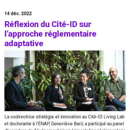
14 déc. 2022
Réflexion du Cité-ID sur
l’approche régle­men­taire
adaptative
La codi­rec­trice stra­té­gie et inno­va­tion au Cité-ID Living Lab
et doc­to­rante à l’
ÉNAP
, Gene­viève Baril, a par­ti­ci­pé au panel