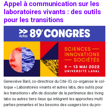
Appel à com­mu­ni­ca­tion sur les
labo­ra­toires vivants : des outils
pour les transitions
Gene­viève Baril, co-direc­trice du Cité-ID, co-orga­nise le col­
loque « Labo­ra­toires vivants et autres labs, des outils pour
les tran­si­tions » afin de dis­cu­ter de la per­ti­nence des living
labs ou autres tiers-lieux qui intègrent les approches mul­ti
par­ties pre­nantes et les besoins des usa­gers lors du pro­