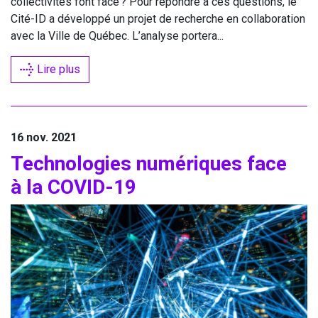
col­lec­ti­vi­tés font face ? Pour répondre à ces ques­tions, le
Cité-ID a déve­lop­pé un pro­jet de recherche en col­la­bo­ra­tion
avec la Ville de Qué­bec. L’analyse portera...
Lire plus
16 nov. 2021
Tech­no­lo­gies numé­riques face
à la
COVID-
19