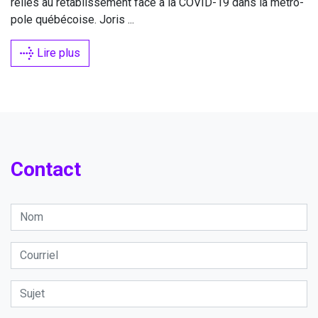
reliés au réta­blis­se­ment face à la
COVID-
19
dans la métro­
pole qué­bé­coise. Joris ...
Lire plus
Contact